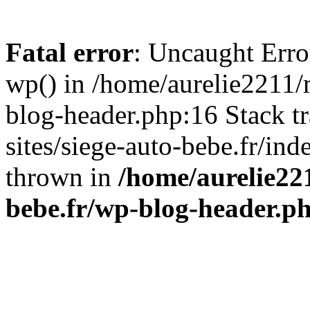
Fatal error
: Uncaught Erro
wp() in /home/aurelie2211/m
blog-header.php:16 Stack t
sites/siege-auto-bebe.fr/in
thrown in
/home/aurelie221
bebe.fr/wp-blog-header.p